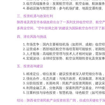
临空高端服务业：发展航空培训、航空金融、航旅服务
基础设施与智慧空港：参与机场扩建、地面交通衔接、
三、投资机遇与政策红利
陕西省及西安市各级政府出台了一系列支持临空经济、航空
多商业空间。“空中丝绸之路”的建设为国际航空合作打开了
四、潜在风险与挑战
市场竞争：国内主要枢纽机场（如郑州、成都）临空经
运营成本：西部地区航空市场培育期可能较长，初期投
人才瓶颈：高端航空管理与技术人才相对短缺，需加强
宏观波动：全球经贸形势、航空业周期性变化及突发事
五、投资咨询建议
精准定位，错位发展：建议投资者深入研究细分市场，
强化合作，生态共建：与地方政府、机场集团、本地龙
分阶段投资，长期布局：民航产业投资周期长，建议采取
利用金融工具，分散风险：探索利用产业基金、PPP
注重科技与绿色投资：智慧机场、绿色航空（如可持续
结论：陕西省空港民航产业投资前景广阔，但成功关键在于