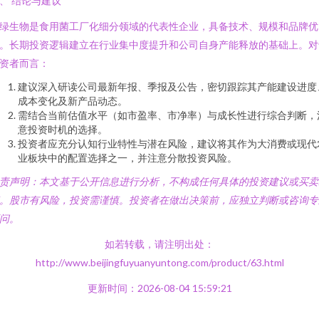
、 结论与建议
绿生物是食用菌工厂化细分领域的代表性企业，具备技术、规模和品牌优
。长期投资逻辑建立在行业集中度提升和公司自身产能释放的基础上。对
资者而言：
建议深入研读公司最新年报、季报及公告，密切跟踪其产能建设进度
成本变化及新产品动态。
需结合当前估值水平（如市盈率、市净率）与成长性进行综合判断，
意投资时机的选择。
投资者应充分认知行业特性与潜在风险，建议将其作为大消费或现代
业板块中的配置选择之一，并注意分散投资风险。
责声明：本文基于公开信息进行分析，不构成任何具体的投资建议或买卖
。股市有风险，投资需谨慎。投资者在做出决策前，应独立判断或咨询专
问。
如若转载，请注明出处：
http://www.beijingfuyuanyuntong.com/product/63.html
更新时间：2026-08-04 15:59:21