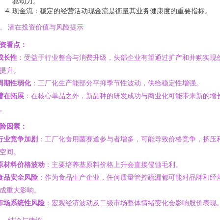
驱动力。
现金流：稳定的经营活动现金流是衡量其业务健康度的重要指标。
、 潜在投资价值与风险提示
资看点：
成长性
：受益于行业整合与消费升级，头部企业有望通过扩产和并购实现
提升。
周期性弱化
：工厂化生产能部分平抑季节性波动，供给稳定性增强。
潜在拓展
：在核心单品之外，新品种的研发成功与商业化可能带来新的增
。
险因素：
行业竞争加剧
：工厂化食用菌赛道参与者增多，可能导致价格竞争，挤压
空间。
原材料价格波动
：主要培养基原料价格上升会直接侵蚀毛利。
食品安全风险
：作为食品生产企业，任何质量管控疏漏都可能对品牌和经
成重大影响。
市场系统性风险
：宏观经济波动及二级市场整体情绪变化会影响股价表现